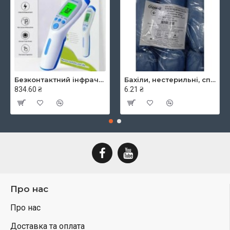
Безконтактний інфрачервоний термометр JXB-182, ТМ Berrcom
Бахіли, нестерильні, спанбонд, щільність - 30г/м2, середні, блакитні, ТМ Славна
834.60 ₴
6.21 ₴
Про нас
Про нас
Доставка та оплата