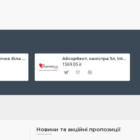
Мерсиленова стрічка біла (Mersilene Tape) 40 см × 5 мм дві голки CTX колюча Taper Point 48 мм 1/2 кола RS22
Абсорбент, каністра 5л, Intersorb, Intersurgical
1569.05 ₴
Новини та акційні пропозиції