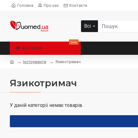
Головна
Про нас
Контакти
Всі
Sale
КАТАЛОГ
Інструменти
Язикотримач
Язикотримач
У даній категорії немає товарів.