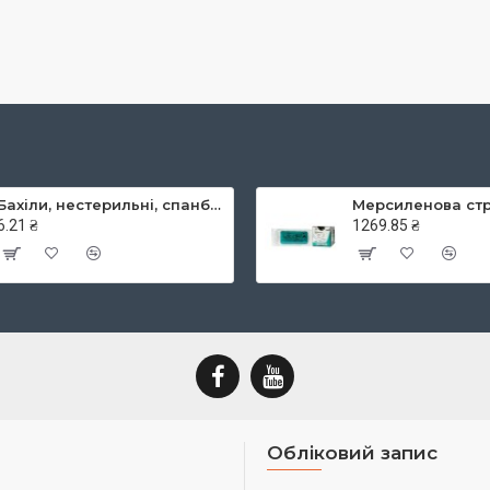
Бахіли, нестерильні, спанбонд, щільність - 30г/м2, середні, блакитні, ТМ Славна
6.21 ₴
1269.85 ₴
Обліковий запис