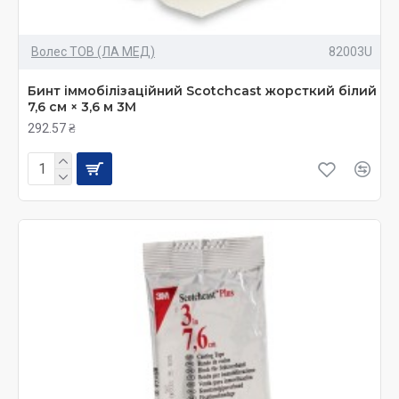
Волес ТОВ (ЛА МЕД)
82003U
Бинт іммобілізаційний Scotchcast жорсткий білий
7,6 см × 3,6 м 3М
292.57 ₴