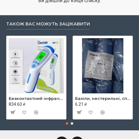
Ви дійшли до кінця списку.
ТАКОЖ ВАС МОЖУТЬ ЗАЦІКАВИТИ
Безконтактний інфрачервоний термометр JXB-182, ТМ Berrcom
Бахіли, нестерильні, спанбонд, щільність - 30г/м2, середні, блакитні, ТМ Славна
834.60 ₴
6.21 ₴