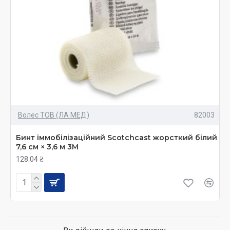
Волес ТОВ (ЛА МЕД)
82003
Бинт іммобілізаційний Scotchcast жорсткий білий
7,6 см × 3,6 м 3М
128.04 ₴