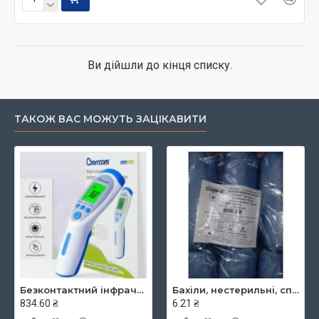
Ви дійшли до кінця списку.
ТАКОЖ ВАС МОЖУТЬ ЗАЦІКАВИТИ
Безконтактний інфрачервоний термометр JXB-182, ТМ Berrcom
Бахіли, нестерильні, спанбонд, щільність - 30г/м2, середні, блакитні, ТМ Славна
834.60 ₴
6.21 ₴