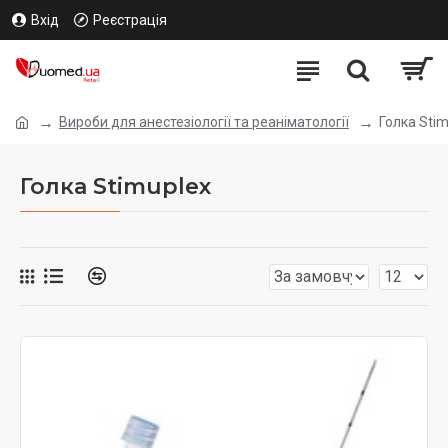
Вхід
Реєстрація
Вироби для анестезіології та реаніматології
Голка Sti
Голка Stimuplex