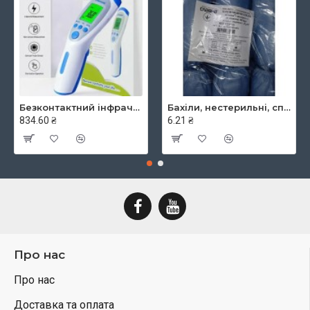
Безконтактний інфрачервоний термометр JXB-182, ТМ Berrcom
Бахіли, нестерильні, спанбонд, щільність - 30г/м2, середні, блакитні, ТМ Славна
834.60 ₴
6.21 ₴
Про нас
Про нас
Доставка та оплата