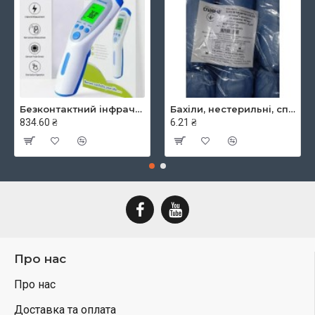
Безконтактний інфрачервоний термометр JXB-182, ТМ Berrcom
Бахіли, нестерильні, спанбонд, щільність - 30г/м2, середні, блакитні, ТМ Славна
834.60 ₴
6.21 ₴
Про нас
Про нас
Доставка та оплата