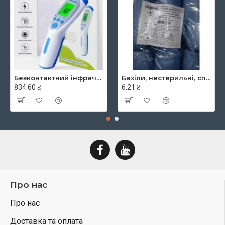
Безконтактний інфрачервоний термометр JXB-182, ТМ Berrcom
Бахіли, нестерильні, спанбонд, щільність - 30г/м2, середні, блакитні, ТМ Славна
834.60 ₴
6.21 ₴
Про нас
Про нас
Доставка та оплата