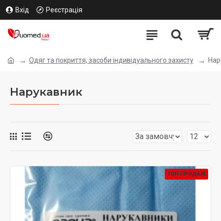
Вхід
Реєстрація
Одяг та покриття, засоби індивідуального захисту
Нар
Нарукавник
ТОП ПРОДАЖ