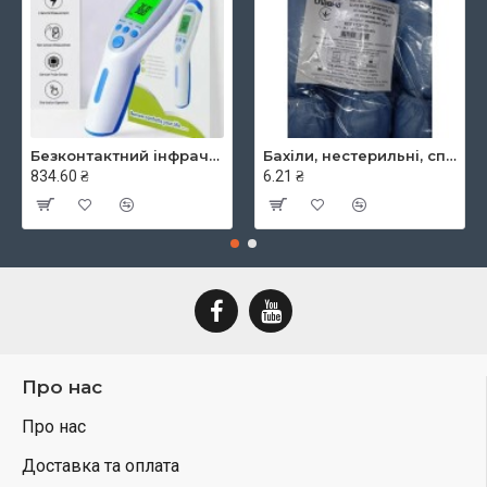
Безконтактний інфрачервоний термометр JXB-182, ТМ Berrcom
Бахіли, нестерильні, спанбонд, щільність - 30г/м2, середні, блакитні, ТМ Славна
834.60 ₴
6.21 ₴
Про нас
Про нас
Доставка та оплата