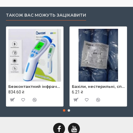
ТАКОЖ ВАС МОЖУТЬ ЗАЦІКАВИТИ
Безконтактний інфрачервоний термометр JXB-182, ТМ Berrcom
Бахіли, нестерильні, спанбонд, щільність - 30г/м2, середні, блакитні, ТМ Славна
834.60 ₴
6.21 ₴