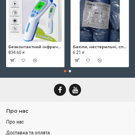
Безконтактний інфрачервоний термометр JXB-182, ТМ Berrcom
Бахіли, нестерильні, спанбонд, щільність - 30г/м2, середні, блакитні, ТМ Славна
834.60 ₴
6.21 ₴
Про нас
Про нас
Доставка та оплата