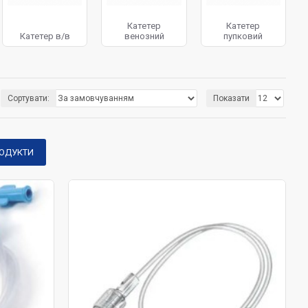
Катетер
Катетер
Катетер в/в
венозний
пупковий
Сортувати:
Показати
РОДУКТИ