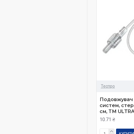
Теспро
Подовжувач 
систем, стер
см, ТМ ULTR
10.71 ₴
КУПИТИ