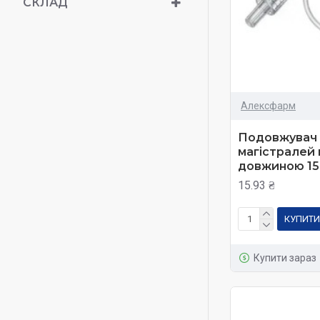
СКЛАД
Алексфарм
Подовжувач 
магістралей 
довжиною 15
15.93 ₴
КУПИТИ
Купити зараз