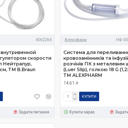
4062264
Алексфарм
НФ-00
 внутривенной
Система для переливання
егулятором скорости
кровозамінників та інфузі
п Нейтрапур,
розчінів ПК з металевим
cм, ТМ B.Braun
(Luer Slip), голкою 18 G (1,
ТМ ALEXPHARM
14.61 ₴
КУПИТИ
Задати питання
Купити зараз
Задат