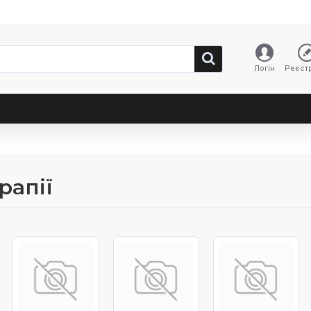
Логін
Реєстр
рапії