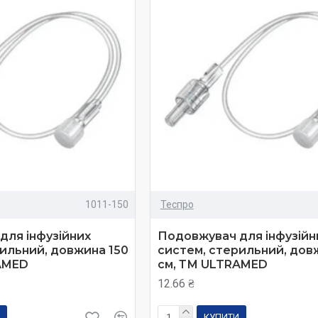
1011-150
Теспро
для інфузійних
Подовжувач для інфузійн
ильний, довжина 150
систем, стерильний, дов
AMED
см, ТМ ULTRAMED
12.66 ₴
КУПИТИ