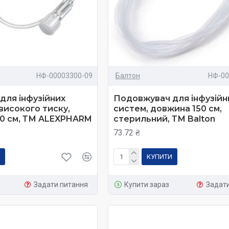
НФ-00003300-09
Балтон
НФ-00
для інфузійних
Подовжувач для інфузійн
високого тиску,
систем, довжина 150 см,
0 см, ТМ ALEXPHARM
стерильний, ТМ Balton
73.72 ₴
КУПИТИ
Задати питання
Купити зараз
Задат