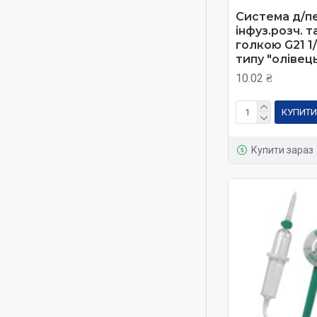
Система д/п
інфуз.розч. т
голкою G21 1/
типу "олівець
10.02 ₴
КУПИТИ
Купити зараз