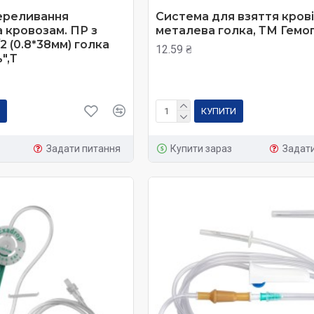
ереливання
Система для взяття крові
а кровозам. ПР з
металева голка, ТМ Гемо
2 (0.8*38мм) голка
12.59 ₴
",Т
КУПИТИ
Задати питання
Купити зараз
Задат