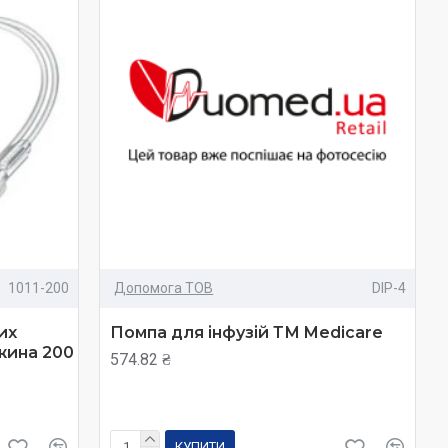
1011-200
Допомога ТОВ
DIP-4
их
Помпа для інфузій ТМ Medicare
жина 200
574.82 ₴
КУПИТИ