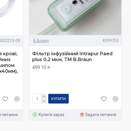
003213-09
Б.Браун
4099753
 крові,
Фільтр інфузійний Intrapur Paed
йних
plus 0,2 мкм, TM B.Braun
 шипом
499.10 ₴
2x40мм),
КУПИТИ
и питання
Купити зараз
Задати питання