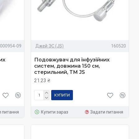
000954-09
Джей ЭС (JS)
160520
их
Подовжувач для інфузійних
систем, довжина 150 см,
стерильний, ТМ JS
21.23 ₴
КУПИТИ
и питання
Купити зараз
Задати питання