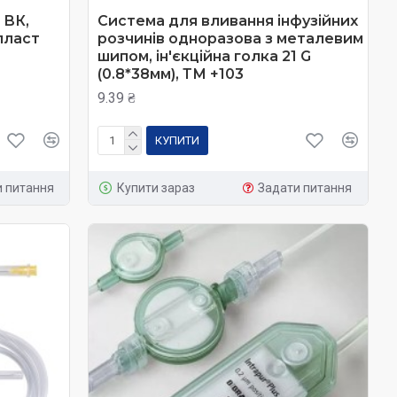
 ВК,
Система для вливання інфузійних
пласт
розчинів одноразова з металевим
шипом, ін'єкційна голка 21 G
(0.8*38мм), ТМ +103
9.39 ₴
КУПИТИ
и питання
Купити зараз
Задати питання