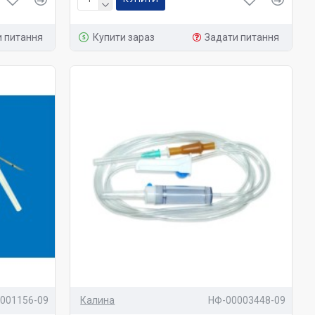
и питання
Купити зараз
Задати питання
001156-09
Калина
НФ-00003448-09