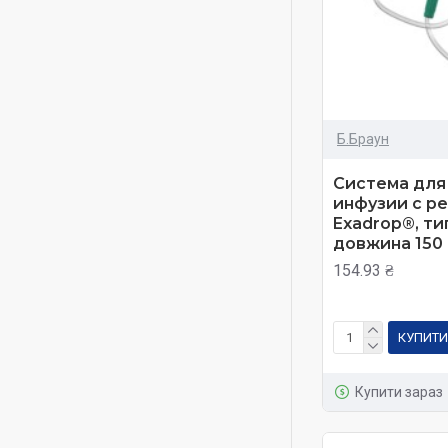
Б.Браун
Система для
инфузии с р
Exadrop®, ти
довжина 150 
154.93 ₴
КУПИТИ
Купити зараз