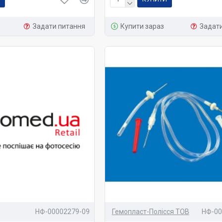
Задати питання
Купити зараз
Задат
НФ-00002279-09
Гемопласт-Полісся ТОВ
НФ-00