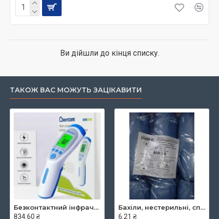
Ви дійшли до кінця списку.
ТАКОЖ ВАС МОЖУТЬ ЗАЦІКАВИТИ
Безконтактний інфрачервоний термометр JXB-182, ТМ Berrcom
Бахіли, нестерильні, спанбонд, щільність - 30г/м2, середні, блакитні, ТМ Славна
834.60 ₴
6.21 ₴