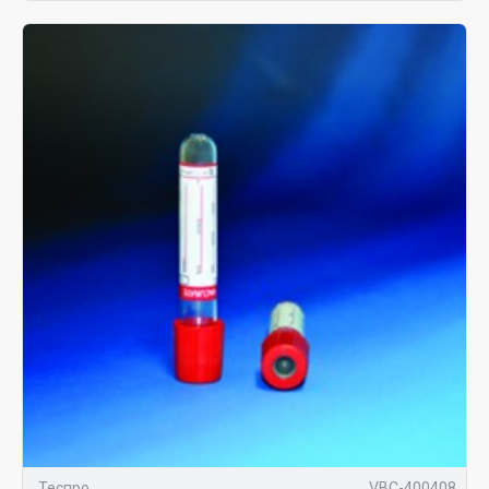
Теспро
VBC-400408