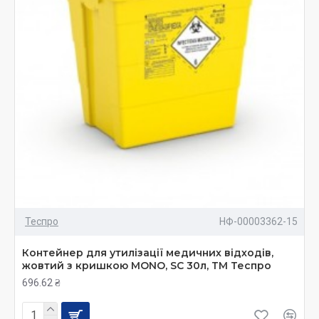
Теспро
НФ-00003362-15
Контейнер для утилізації медичних відходів,
жовтий з кришкою MONO, SC 30л, ТМ Теспро
696.62 ₴