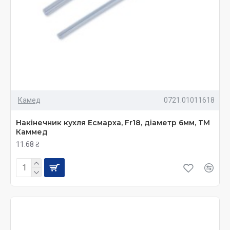
Камед
0721.01011618
Накінечник кухля Есмарха, Fr18, діаметр 6мм, ТМ
Каммед
11.68 ₴