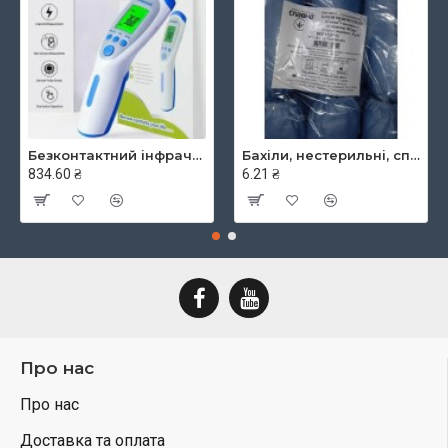
Безконтактний інфрачервоний термометр JXB-182, ТМ Berrcom
Бахіли, нестерильні, спанбонд, щільність - 30г/м2, середні, блакитні, ТМ Славна
834.60 ₴
6.21 ₴
Про нас
Про нас
Доставка та оплата