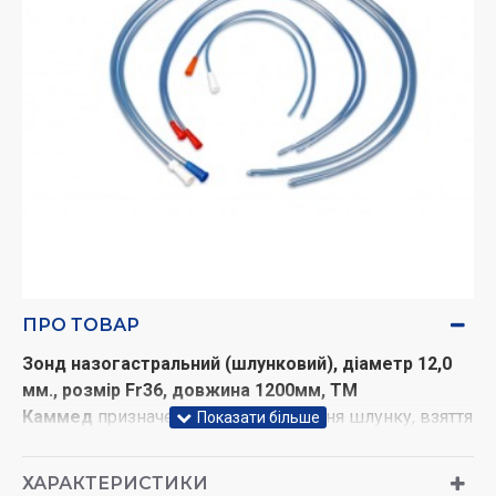
ПРО ТОВАР
Зонд назогастральний (шлунковий), діаметр 12,0
мм., розмір Fr36, довжина 1200мм, ТМ
Каммед
призначений для промивання шлунку, взяття
проб желудочногонлункового вмісту,
відсмоктування вмісту верхніх відділів шлунково-
ХАРАКТЕРИСТИКИ