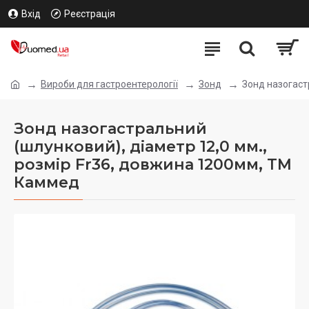
Вхід
Реєстрація
Вироби для гастроентерології
Зонд
Зонд назогаст
Зонд назогастральний
(шлунковий), діаметр 12,0 мм.,
розмір Fr36, довжина 1200мм, ТМ
Каммед